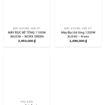
MÁY KHOAN, VẶN VÍT
MÁY KHOAN, VẶN VÍT
MÁY ĐỤC BÊ TÔNG 1100W
Máy đục bê tông 1200W
WU358 – WORX GREEN
KU340 – Kress
2,950,000
₫
2,480,000
₫
PHỤ KIỆN