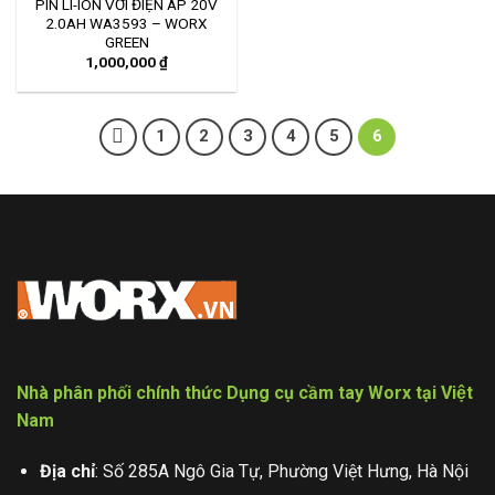
PIN LI-ION VỚI ĐIỆN ÁP 20V
2.0AH WA3593 – WORX
GREEN
1,000,000
₫
1
2
3
4
5
6
Nhà phân phối chính thức Dụng cụ cầm tay Worx tại Việt
Nam
Địa chỉ
: Số 285A Ngô Gia Tự, Phường Việt Hưng, Hà Nội