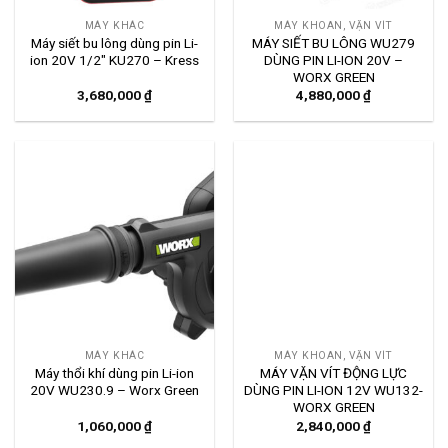
MÁY KHÁC
MÁY KHOAN, VẶN VÍT
Máy siết bu lông dùng pin Li-
MÁY SIẾT BU LÔNG WU279
ion 20V 1/2″ KU270 – Kress
DÙNG PIN LI-ION 20V –
WORX GREEN
3,680,000
₫
4,880,000
₫
MÁY KHÁC
MÁY KHOAN, VẶN VÍT
Máy thổi khí dùng pin Li-ion
MÁY VẶN VÍT ĐỘNG LỰC
20V WU230.9 – Worx Green
DÙNG PIN LI-ION 12V WU132-
WORX GREEN
1,060,000
₫
2,840,000
₫