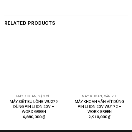
RELATED PRODUCTS
MÁY KHOAN, VẶN VÍT
MÁY KHOAN, VẶN VÍT
MÁY SIẾT BU LÔNG WU279
MÁY KHOAN VẶN VÍT DÙNG
DÙNG PIN LI-ION 20V –
PIN LI-ION 20V WU172 –
WORX GREEN
WORX GREEN
4,880,000
₫
2,910,000
₫