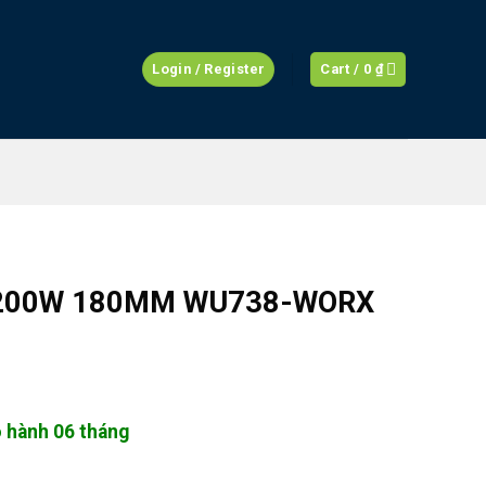
Login / Register
Cart /
0
₫
2200W 180MM WU738-WORX
 hành 06 tháng