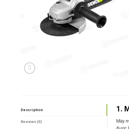
1. 
Description
Máy m
Reviews (0)
được P