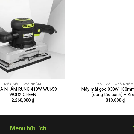
MÁY MÀI - CHÀ NHÁM
MÁY MÀI - CHÀ NHÁM
À NHÁM RUNG 410W WU659 –
Máy mài góc 830W 100m
WORX GREEN
(công tắc cạnh) – Kr
2,260,000
₫
810,000
₫
Menu hữu ích