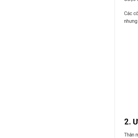
Các cô
nhưng
2. 
Thân m