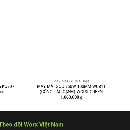
MÁY MÀI - CHÀ NHÁM
m KU707
MÁY MÀI GÓC 750W 100MM WU811
M
ess
(CÔNG TẮC CẠNH)-WORX GREEN
1,060,000
₫
Theo dõi Worx Việt Nam