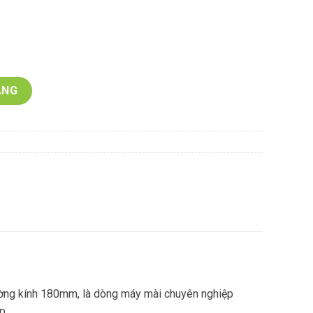
U738-WORX GREEN quantity
̀NG
ng kính 180mm, là dòng máy mài chuyên nghiệp
p..