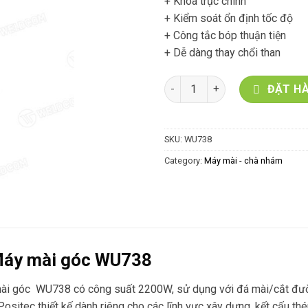
+ Khóa trục chính
+ Kiểm soát ổn định tốc độ
+ Công tắc bóp thuận tiện
+ Dễ dàng thay chổi than
MÁY MÀI GÓC 2200W 180MM W
ĐẶT HA
SKU:
WU738
Category:
Máy mài - chà nhám
Máy mài góc WU738
ài góc WU738 có công suất 2200W, sử dụng với đá mài/cắt đườ
ositec thiết kế dành riêng cho các lĩnh vực xây dựng, kết cấu thé