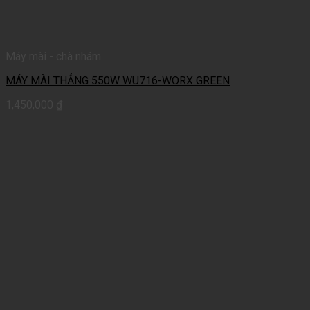
Máy mài - chà nhám
MÁY MÀI THẲNG 550W WU716-WORX GREEN
1,450,000
₫