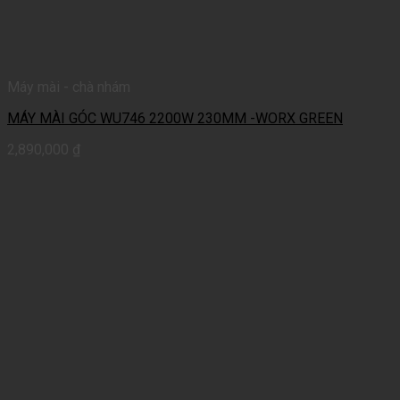
Máy mài - chà nhám
MÁY MÀI GÓC WU746 2200W 230MM -WORX GREEN
2,890,000
₫