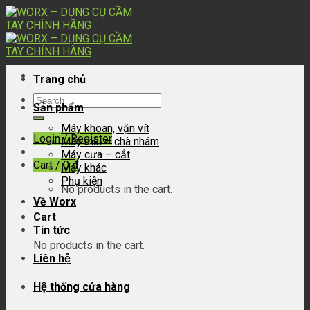
Skip
to
content
Trang chủ
Search
Sản phẩm
for:
Máy khoan, vặn vít
Login / Register
Máy mài – chà nhám
Máy cưa – cắt
Cart /
0
₫
Máy khác
Phụ kiện
No products in the cart.
Về Worx
Cart
Tin tức
No products in the cart.
Liên hệ
Hệ thống cửa hàng