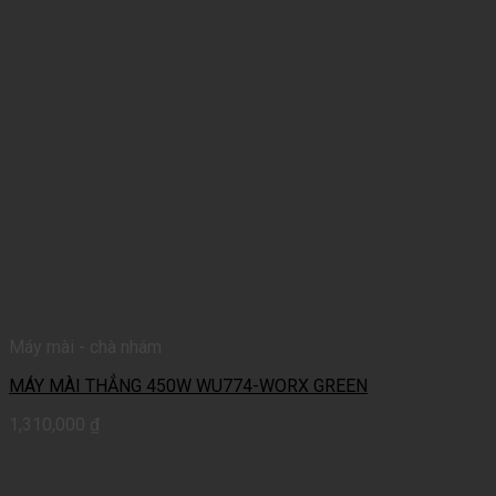
Máy mài - chà nhám
MÁY MÀI THẲNG 450W WU774-WORX GREEN
1,310,000
₫