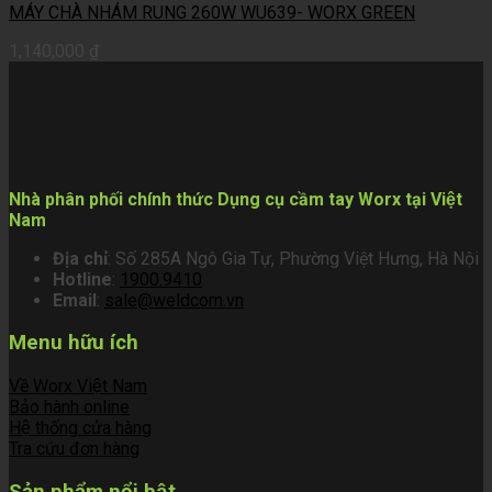
MÁY CHÀ NHÁM RUNG 260W WU639- WORX GREEN
1,140,000
₫
Nhà phân phối chính thức Dụng cụ cầm tay Worx tại Việt
Nam
Địa chỉ
: Số 285A Ngô Gia Tự, Phường Việt Hưng, Hà Nội
Hotline
:
1900.9410
Email
:
sale@weldcom.vn
Menu hữu ích
Về Worx Việt Nam
Bảo hành online
Hệ thống cửa hàng
Tra cứu đơn hàng
Sản phẩm nổi bật