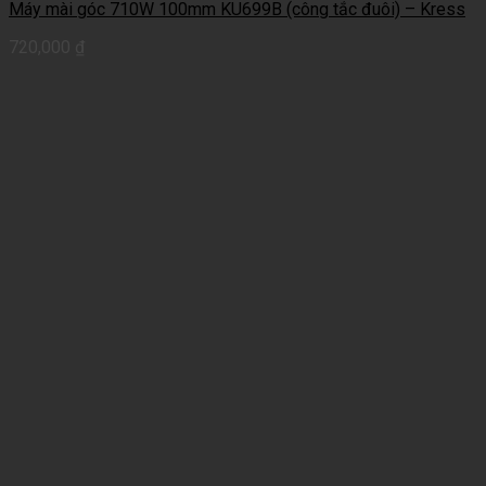
Máy mài góc 710W 100mm KU699B (công tắc đuôi) – Kress
720,000
₫