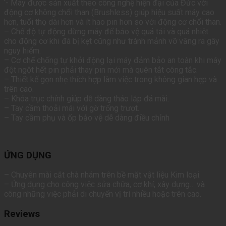
‘- Máy được sản xuất theo công nghệ hiện đại của Đức với
động cơ không chổi than (Brushless) giúp hiệu suất máy cao
hơn, tuổi thọ dài hơn và ít hao pin hơn so với động cơ chổi than.
– Chế độ tự động dừng máy để bảo vệ quá tải và quá nhiệt
cho động cơ khi đá bị kẹt cũng như tránh mảnh vỡ văng ra gây
nguy hiểm.
– Cơ chế chống tự khởi động lại máy đảm bảo an toàn khi máy
đột ngột hết pin phải thay pin mới mà quên tắt công tắc.
– Thiết kế gọn nhẹ thích hợp làm việc trong không gian hẹp và
trên cao.
– Khóa trục chính giúp dễ dàng tháo lắp đá mài.
– Tay cầm thoải mái với gờ trống trượt.
– Tay cầm phụ và ốp bảo vệ dễ dàng điều chỉnh
ỨNG DỤNG
– Chuyên mài cắt chà nhám trên bề mặt vật liệu Kim loại.
– Ứng dụng cho công việc sửa chữa, cơ khí, xây dựng… và
công những việc phải di chuyển vị trí nhiều hoặc trên cao.
Reviews