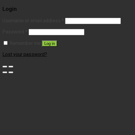
Login
Username or email address
*
Password
*
Remember me
Log in
Lost your password?