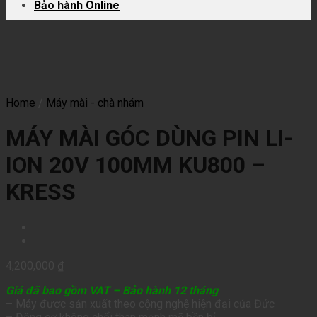
Bảo hành Online
Home
/
Máy mài - chà nhám
MÁY MÀI GÓC DÙNG PIN LI-
ION 20V 100MM KU800 –
KRESS
4,200,000
₫
Giá đã bao gồm VAT – Bảo hành 12 tháng
– Máy được sản xuất theo cộng nghệ hiện đại của Đức