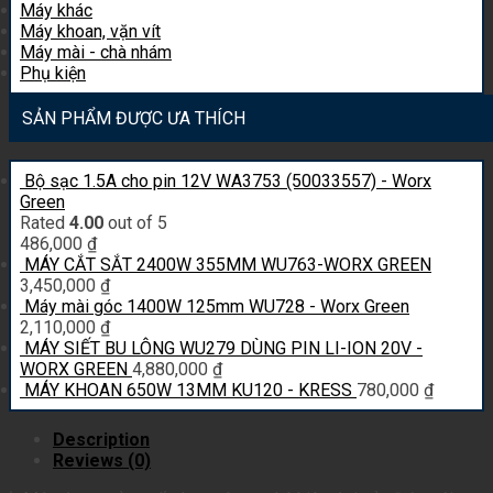
Máy khác
quantity
Máy khoan, vặn vít
Máy mài - chà nhám
Phụ kiện
SẢN PHẨM ĐƯỢC ƯA THÍCH
Bộ sạc 1.5A cho pin 12V WA3753 (50033557) - Worx
Green
Rated
4.00
out of 5
486,000
₫
MÁY CẮT SẮT 2400W 355MM WU763-WORX GREEN
3,450,000
₫
Máy mài góc 1400W 125mm WU728 - Worx Green
2,110,000
₫
MÁY SIẾT BU LÔNG WU279 DÙNG PIN LI-ION 20V -
WORX GREEN
4,880,000
₫
MÁY KHOAN 650W 13MM KU120 - KRESS
780,000
₫
Description
Reviews (0)